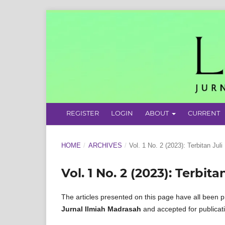
REGISTER
LOGIN
ABOUT
CURRENT
HOME
/
ARCHIVES
/
Vol. 1 No. 2 (2023): Terbitan Juli
Vol. 1 No. 2 (2023): Terbitan
The articles presented on this page have all been p
Jurnal Ilmiah Madrasah
and accepted for publicat