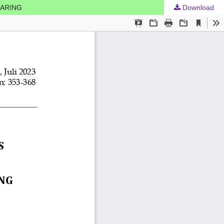
JARING
Download