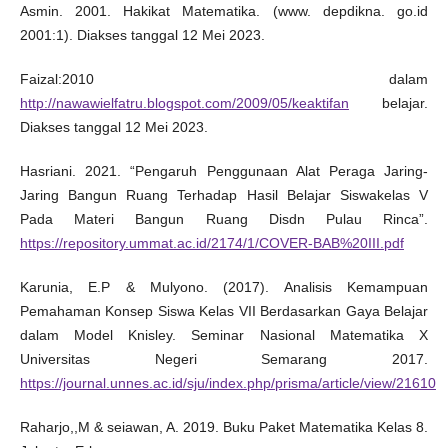
Asmin. 2001. Hakikat Matematika. (www. depdikna. go.id
2001:1). Diakses tanggal 12 Mei 2023.
Faizal:2010 dalam
http://nawawielfatru.blogspot.com/2009/05/keaktifan
belajar.
Diakses tanggal 12 Mei 2023.
Hasriani. 2021. “Pengaruh Penggunaan Alat Peraga Jaring-
Jaring Bangun Ruang Terhadap Hasil Belajar Siswakelas V
Pada Materi Bangun Ruang Disdn Pulau Rinca”.
https://repository.ummat.ac.id/2174/1/COVER-BAB%20III.pdf
Karunia, E.P & Mulyono. (2017). Analisis Kemampuan
Pemahaman Konsep Siswa Kelas VII Berdasarkan Gaya Belajar
dalam Model Knisley. Seminar Nasional Matematika X
Universitas Negeri Semarang 2017.
https://journal.unnes.ac.id/sju/index.php/prisma/article/view/21610
Raharjo,,M & seiawan, A. 2019. Buku Paket Matematika Kelas 8.