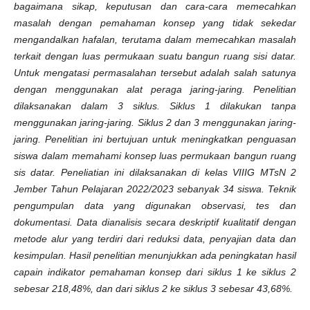
bagaimana sikap, keputusan dan cara-cara memecahkan
masalah dengan pemahaman konsep yang tidak sekedar
mengandalkan hafalan, terutama dalam memecahkan masalah
terkait dengan luas permukaan suatu bangun ruang sisi datar.
Untuk mengatasi permasalahan tersebut
adalah salah satunya
dengan menggunakan
alat peraga jaring-jaring
. Penelitian
dilaksanakan dalam 3 siklus
. Siklus 1 dilakukan tanpa
menggunakan jaring-jaring. Siklus 2 dan 3 menggunakan jaring-
jaring. Penelitian ini bertujuan untuk meningkatkan penguasan
siswa
dalam memahami konsep luas permukaan bangun ruang
sis datar. Peneliatian ini dilaksanakan di kelas VIIIG MTsN 2
Jember
Tahun Pelajaran
2022/2023
sebanyak 34 siswa.
Teknik
pengumpulan data yang digunakan observasi, tes dan
dokumentasi. Data dianalisis secara deskriptif kualitatif dengan
metode alur yang terdiri dari reduksi data, penyajian data dan
kesimpulan. Hasil penelitian menunjukkan ada
peningkatan hasil
capain indikator pemahaman konsep
dari siklus 1 ke siklus 2
sebesar 218,48%, dan dari siklus 2 ke siklus 3 sebesar 43,68%.