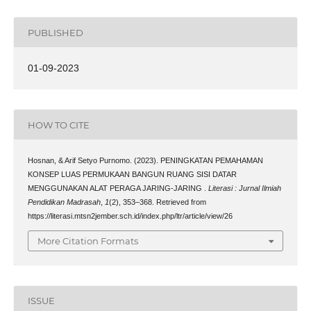
PUBLISHED
01-09-2023
HOW TO CITE
Hosnan, & Arif Setyo Purnomo. (2023). PENINGKATAN PEMAHAMAN
KONSEP LUAS PERMUKAAN BANGUN RUANG SISI DATAR
MENGGUNAKAN ALAT PERAGA JARING-JARING .
Literasi : Jurnal Ilmiah
Pendidikan Madrasah
,
1
(2), 353–368. Retrieved from
https://literasi.mtsn2jember.sch.id/index.php/ltr/article/view/26
More Citation Formats
ISSUE