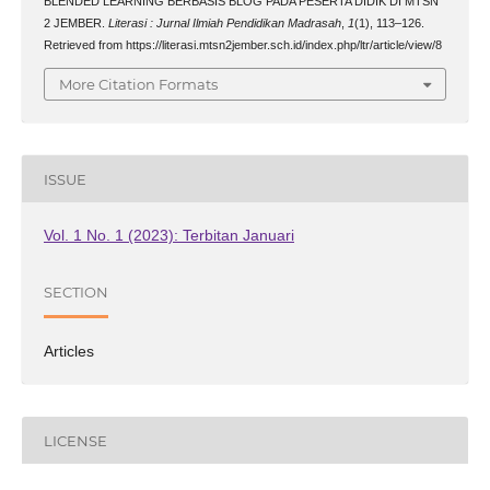
BLENDED LEARNING BERBASIS BLOG PADA PESERTA DIDIK DI MTSN
2 JEMBER.
Literasi : Jurnal Ilmiah Pendidikan Madrasah
,
1
(1), 113–126.
Retrieved from https://literasi.mtsn2jember.sch.id/index.php/ltr/article/view/8
More Citation Formats
ISSUE
Vol. 1 No. 1 (2023): Terbitan Januari
SECTION
Articles
LICENSE